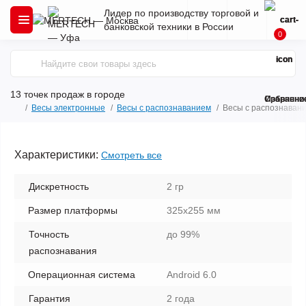
Лидер по производству торговой и
банковской техники в России
0
13 точек продаж
в городе
Сравнени
Избранно
Весы электронные
Весы с распознаванием
Весы с распознавание
Характеристики:
Смотреть все
Дискретность
2 гр
Размер платформы
325х255 мм
Точность
до 99%
распознавания
Операционная система
Android 6.0
Гарантия
2 года